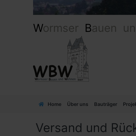
W
ormser
B
auen u
Home
Über uns
Bauträger
Proje
Versand und Rüc