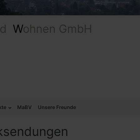
nd
W
ohnen G
kte
MaBV
Unsere Freunde
ksendungen